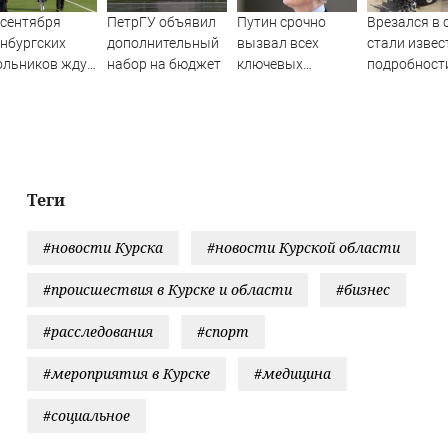
 сентября
ПетрГУ объявил
Путин срочно
Врезался в 
нбургских
дополнительный
вызвал всех
стали изве
ольников ждут
набор на бюджет
ключевых
подробност
енения в
руководителей в
смертельно
бной
Кремль. Что
ДТП с подр
ограмме
произошло?
в Свободне
округе (ФОТ
Теги
#новости Курска
#новости Курской области
#происшествия в Курске и области
#бизнес
#расследования
#спорт
#мероприятия в Курске
#медицина
#социальное