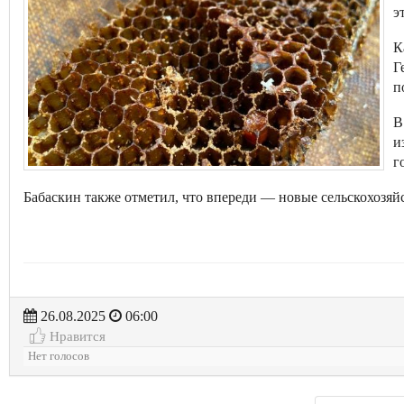
э
К
Г
п
В
и
г
Бабаскин также отметил, что впереди — новые сельскохозяйс
26.08.2025
06:00
Нравится
Нет голосов