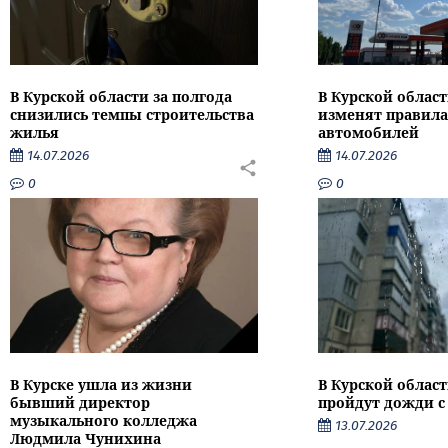
В Курской области за полгода
В Курской област
снизились темпы строительства
изменят правила
жилья
автомобилей
14.07.2026
14.07.2026
0
0
В Курске ушла из жизни
В Курской облас
бывший директор
пройдут дожди с
музыкального колледжа
13.07.2026
Людмила Чунихина