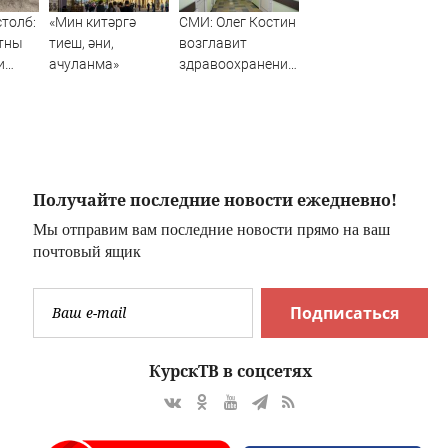
столб:
«Мин китәргә
СМИ: Олег Костин
стны
тиеш, әни,
возглавит
и
ачуланма»
здравоохранение
го
Тверской области
остком
нском
О)
Получайте последние новости ежедневно!
Мы отправим вам последние новости прямо на ваш
почтовый ящик
Подписаться
КурскТВ в соцсетях