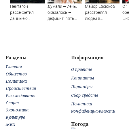
Пентагон
Думали — лень,
Майор Евсюков
С 1
рассекретил
оказалось —
расстрелял
оре
данные о
дефицит: пять
людей в
шк
появлении НЛО
симптомов
супермаркете и
изм
на Ближнем
нехватки железа,
стал символом
уче
Востоке
которые
провала МВД
пр
ульяновцы
продолжают
игнорировать
Разделы
Информация
Главная
О проекте
Общество
Контакты
Политика
Партнёры
Происшествия
Сбор средств
Расследования
Спорт
Политика
Экономика
конфиденциальности
Культура
Погода
ЖКХ