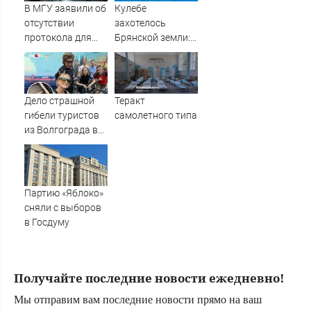
В МГУ заявили об
Кулебе
отсутствии
захотелось
протокола для
Брянской земли:
встречи с
"Можем уважить
инопланетянами
и набросить.
Горсть. На
крышку гроба"
Дело страшной
Теракт
гибели туристов
самолетного типа
из Волгограда в
Белом море ушло
Генпрокурору
России
Партию «Яблоко»
сняли с выборов
в Госдуму
Получайте последние новости ежедневно!
Мы отправим вам последние новости прямо на ваш