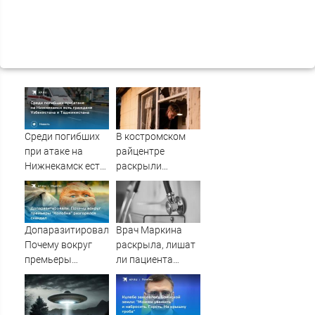
Среди погибших
В костромском
при атаке на
райцентре
Нижнекамск есть
раскрыли
граждане
необычную
Узбекистана и
музыкальную
Таджикистана
кражу
Допаразитировали.
Врач Маркина
Почему вокруг
раскрыла, лишат
премьеры
ли пациента
"Колобка"
лекарств при
разгорелся
отказе от
скандал
диспансеризации