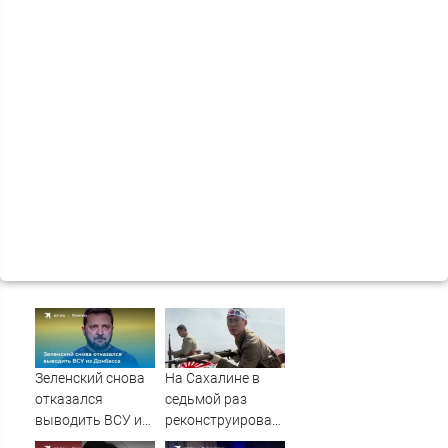
Зеленский снова
На Сахалине в
отказался
седьмой раз
выводить ВСУ из
реконструировали
Донбасса
штурм