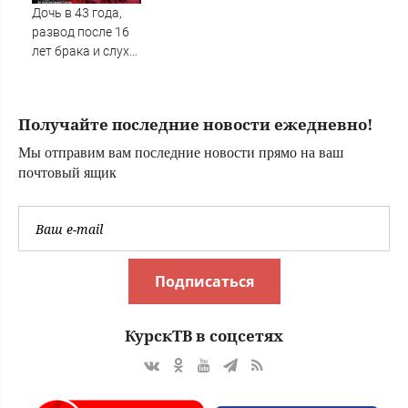
стандарта в блоге
Дочь в 43 года,
Электроника
развод после 16
электротехника и
лет брака и слухи
приборы / /
о чужой семье:
Сделано у нас
крутые повороты
в судьбе Инги
Получайте последние новости ежедневно!
Оболдиной ✿✔️
TVCenter.ru
Мы отправим вам последние новости прямо на ваш
почтовый ящик
Подписаться
КурскТВ в соцсетях