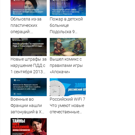
полицейского
поста Хандаса
Облысела из-за
Пожар в детской
пластических
больнице
операций:
Подольска 9
Эксперт раскрыл
августа 2026
секрет Пугачевой
года: что
произошло,
спасение детей из
Новые штрафы за
Вышел комикс с
реанимации, фото
нарушение ПДД с
правилами игры
и видео,
1 сентября 2013
«Апокачи»
последние
года
новости о ЧП в
Московской
области
Военные во
Российский WiFi 7
Франции нашли
Что умеют новые
затонувший в XVI
отечественные
веке корабль: что
точки доступа
скрывало в себе
самого
судно
современного