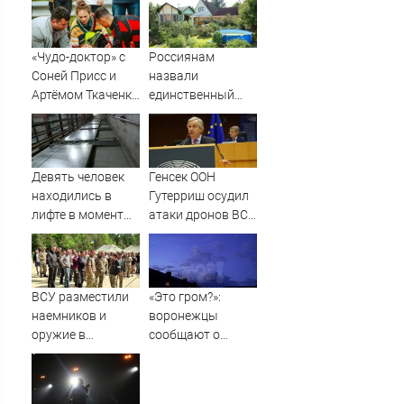
новости - Вокруг
ТВ.
«Чудо-доктор» с
Россиянам
Соней Присс и
назвали
Артёмом Ткаченко
единственный
выходит на СТС
способ победить
белокрылку
Девять человек
Генсек ООН
находились в
Гутерриш осудил
лифте в момент
атаки дронов ВСУ
его падения в
на Россию
Махачкале -
Новости на
Вести.ru
ВСУ разместили
«Это гром?»:
наемников и
воронежцы
оружие в
сообщают о
действующем
громких хлопках
детском лагере
под Львовом -