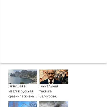
Живущая в
Гениальная
Италии русская
тактика
сравнила жизнь в
Белоусова
Европе и в Крыму
сработала:
Мощнейший удар