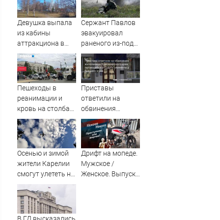
на самом
неожиданном
Девушка выпала
Сержант Павлов
направлении.
из кабины
эвакуировал
Армия
аттракциона в
раненого из-под
форсировала
российском
артиллерийского
реку. Ключевой
городе
огня ВСУ
узел обороны пал
Пешеходы в
Приставы
реанимации и
ответили на
кровь на столбах:
обвинения
всё, что известно
жительницы
о жутком ДТП
Красноярского
возле «Голубого
края,
огонька» — там
пытающейся
Осенью и зимой
Дрифт на мопеде.
сбили семь
отсудить
жители Карелии
Мужское /
человек
алименты у
смогут улететь на
Женское. Выпуск
бывшего мужа
юг России
от 31.10.2025
В ГД высказались