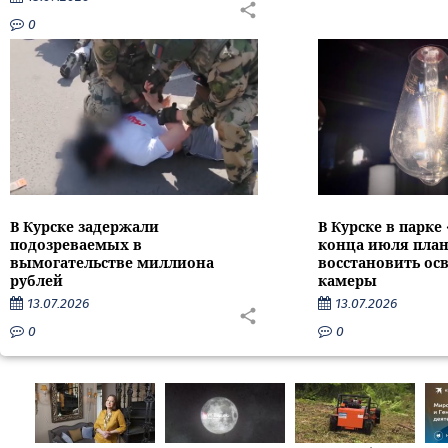
0
В Курске задержали
В Курске в парке
подозреваемых в
конца июля пла
вымогательстве миллиона
восстановить ос
рублей
камеры
13.07.2026
13.07.2026
0
0