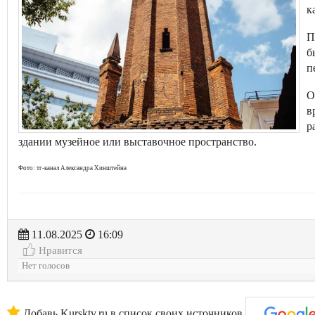
к
П
б
п
О
в
р
здании музейное или выставочное пространство.
Фото: тг-канал Александра Хинштейна
11.08.2025
16:09
Нравится
Нет голосов
Добавь Kursktv.ru в список своих источников