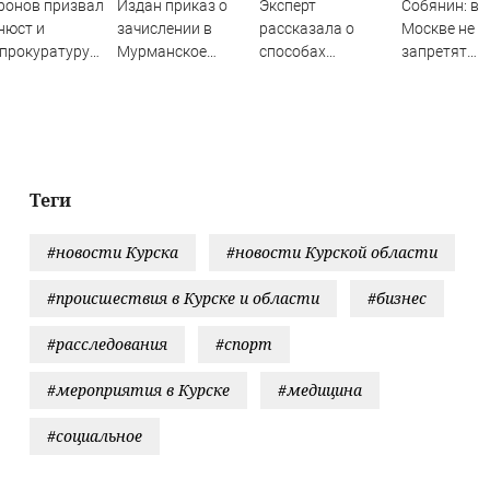
ронов призвал
Издан приказ о
Эксперт
Собянин: в
нюст и
зачислении в
рассказала о
Москве не
прокуратуру
Мурманское
способах
запретят
изучить
нахимовское
распознать
движение
тельность
училище
нервную
электросам
тии Яблоко
анорексию на
по тротуар
ранних стадиях
Теги
#новости Курска
#новости Курской области
#происшествия в Курске и области
#бизнес
#расследования
#спорт
#мероприятия в Курске
#медицина
#социальное