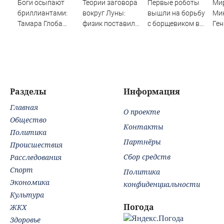
Боги осыпают
Теории заговора
Первые роботы
Ми
бриллиантами:
вокруг Луны:
вышли на борьбу
Ми
Тамара Глоба
физик поставил
с борщевиком в
Ген
назвала три
под сомнение
Ленобласти
РФ 
знака Зодиака,
снимки NASA
дея
которых накроет
пар
волной удачи с 7
августа
Разделы
Информация
Главная
О проекте
Общество
Контакты
Политика
Партнёры
Происшествия
Сбор средств
Расследования
Спорт
Политика
Экономика
конфиденциальности
Культура
Погода
ЖКХ
Здоровье