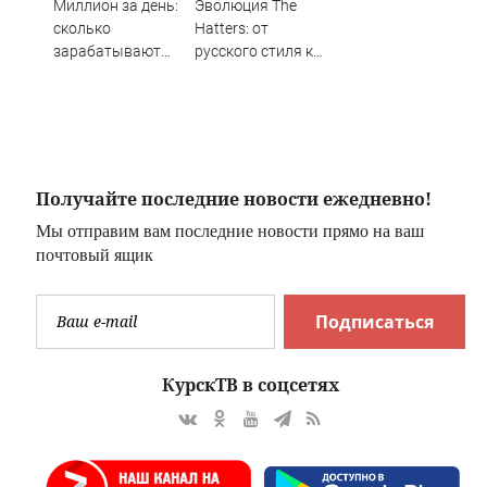
Миллион за день:
Эволюция The
сколько
Hatters: от
зарабатывают
русского стиля к
топовые актрисы
русскому сердцу
окатов
России - Лента
ам
новостей Крыма
Получайте последние новости ежедневно!
Мы отправим вам последние новости прямо на ваш
почтовый ящик
Подписаться
КурскТВ в соцсетях