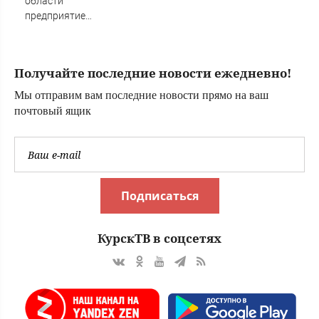
области
родственную
предприятие
душу в
«Анозит»
неожиданном
реконструируют
месте
за 555 млн рублей
Получайте последние новости ежедневно!
Мы отправим вам последние новости прямо на ваш
почтовый ящик
Подписаться
КурскТВ в соцсетях