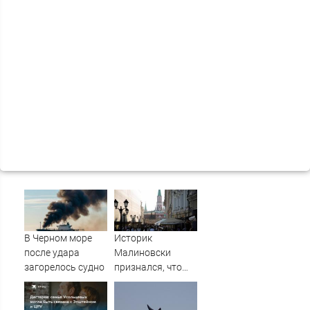
В Черном море
Историк
после удара
Малиновски
загорелось судно
признался, что
раскопки
пробудили в нем