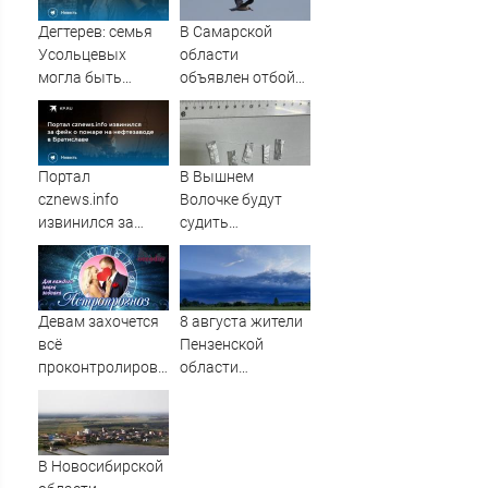
любовь к России
Дегтерев: семья
В Самарской
Усольцевых
области
могла быть
объявлен отбой
связана с
возможности
Эпштейном и ЦРУ
атаки с воздуха
Портал
В Вышнем
cznews.info
Волочке будут
извинился за
судить
фейк о пожаре на
рецидивиста с
нефтезаводе в
метадоном
Братиславе
Девам захочется
8 августа жители
всё
Пензенской
проконтролировать,
области
Стрельцы будут
услышали
флиртовать, а
громкие звуки в
одинокие
небе
Водолеи могут
В Новосибирской
встретить