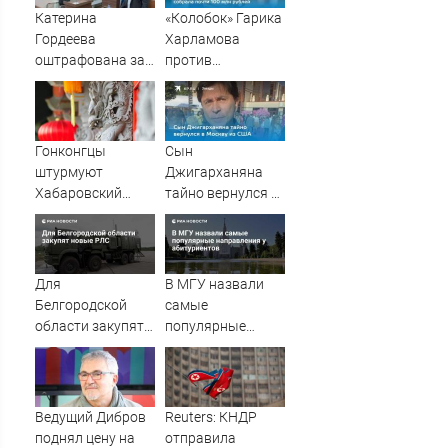
Катерина
«Колобок» Гарика
Гордеева
Харламова
оштрафована за
против
пропаганду ЛГБТ
«Человека-паука»:
в интернете -
В сети разгорелся
Новости на
грандиозный
Вести.ru
скандал — а
Гонконгцы
Сын
картина уже
штурмуют
Джигарханяна
собрала почти
Хабаровский
тайно вернулся в
100 млн рублей
край
Москву из США
Для
В МГУ назвали
Белгородской
самые
области закупят
популярные
новые РЛС
направления у
абитуриентов
Ведущий Дибров
Reuters: КНДР
поднял цену на
отправила