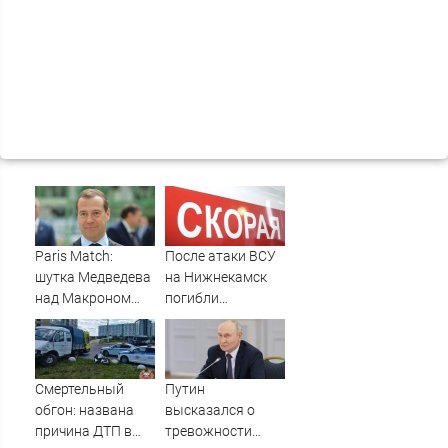
Paris Match:
После атаки ВСУ
шутка Медведева
на Нижнекамск
над Макроном
погибли
вызвала
граждане
возмущение во
Таджикистана и
Франции
Узбекистана -
Новости на
Смертельный
Путин
Вести.ru
обгон: названа
высказался о
причина ДТП в
тревожности