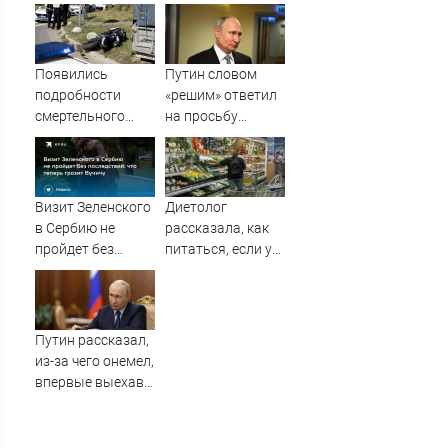
Твери, в котором
беременных
погиб
женщин
мотоциклист
Появились
Путин словом
подробности
«решим» ответил
смертельного
на просьбу
ДТП с
о помощи
мотоциклом в
школьника
Твери
в Бурятии
Визит Зеленского
Диетолог
в Сербию не
рассказала, как
пройдет без
питаться, если у
последствий: что
вас мало денег
теперь грозит
Вучичу
Путин рассказал,
из-за чего онемел,
впервые выехав
за пределы
Ленинграда