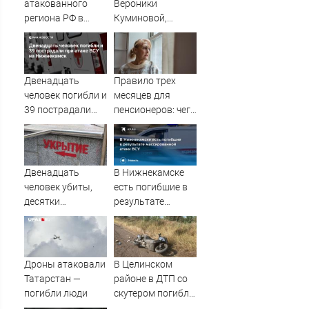
атакованного
Вероники
региона РФ в
Куминовой,
1200 км от
умершей в
границы
больнице,
беременна: семья
ждет девочку
Двенадцать
Правило трех
человек погибли и
месяцев для
39 пострадали
пенсионеров: чего
при атаке ВСУ на
ждать тем, кому
Нижнекамск
приходит пенсия
на карту
Двенадцать
В Нижнекамске
человек убиты,
есть погибшие в
десятки
результате
пострадали при
массированной
атаке на
атаки ВСУ
Нижнекамск
Дроны атаковали
В Целинском
Татарстан —
районе в ДТП со
погибли люди
скутером погибла
женщина