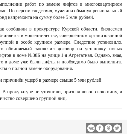
ыполнении работ по замене лифтов в многоквартирном
оме. По версии следствия, мужчина обманул региональный
онд капремонта на сумму более 5 млн рублей.
ак сообщили в прокуратуре Курской области, бизнесмен
бвиняется в мошенничестве, совершённом организованной
руппой в особо крупном размере. Следствие установило,
то обвиняемый заключил договор на установку новых
ифтов в доме №38Б на улице 1-я Агрегатная. Однако, зная,
то в доме уже были лифты и необходимо было выполнить
кты о полной замене оборудования.
и причинён ущерб в размере свыше 5 млн рублей.
 В прокуратуре не уточнили, признал ли он свою вину, и
ничество совершено группой лиц.