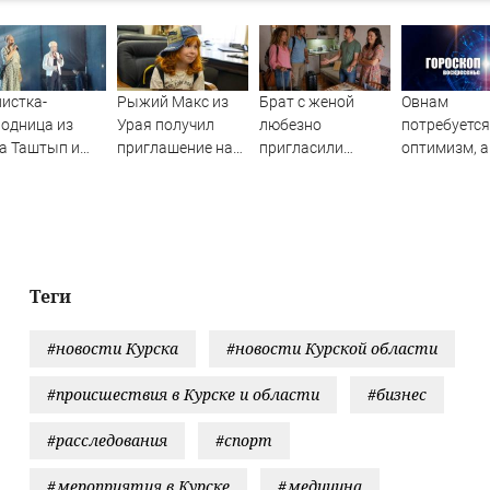
истка-
Рыжий Макс из
Брат с женой
Овнам
одница из
Урая получил
любезно
потребуется
а Таштып и
приглашение на
пригласили
оптимизм, а
AMAN спели на
проект «Голос.
погостить, но
Водолеям –
ой сцене
Дети»
лучше бы мы
настойчивос
сняли квартиру
гороскоп на
воскресенье
августа
Теги
#новости Курска
#новости Курской области
#происшествия в Курске и области
#бизнес
#расследования
#спорт
#мероприятия в Курске
#медицина