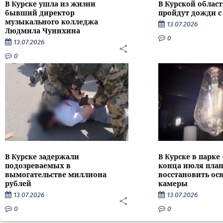
В Курске ушла из жизни
В Курской облас
бывший директор
пройдут дожди с
музыкального колледжа
13.07.2026
Людмила Чунихина
0
13.07.2026
0
В Курске задержали
В Курске в парке
подозреваемых в
конца июля пла
вымогательстве миллиона
восстановить ос
рублей
камеры
13.07.2026
13.07.2026
0
0