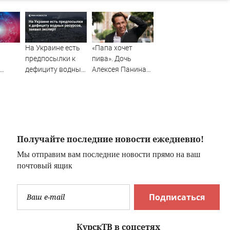
На Украине есть
«Папа хочет
предпосылки к
пива». Дочь
дефициту водных
Алексея Панина*
ресурсов, заявил
поставила отцу
ть:
эксперт
печальный
диагноз
, 9
Получайте последние новости ежедневно!
Мы отправим вам последние новости прямо на ваш
почтовый ящик
Подписаться
КурскТВ в соцсетях