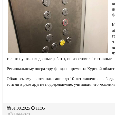
в
д
ф
К
о
г
ч
л
ч
только пуско-наладочные работы, он изготовил фиктивные а
Региональному оператору фонда капремонта Курской област
Обвиняемому грозит наказание до 10 лет лишения свободы.
есть ли в деле другие подозреваемые, учитывая, что мошен
01.08.2025
11:05
Нравится