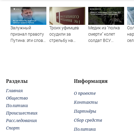
Залужный
Троих уфимцев
Медик из "полка
Сол
признал правоту
осудили за
смерти" колет
нар
Путина: эти слова
стрельбу на
солдат ВСУ
сел
прозвучали не
кладбище в
"отключающими
SH
просто так
Башкирии
страх"
одн
психотропами
Разделы
Информация
Главная
О проекте
Общество
Контакты
Политика
Партнёры
Происшествия
Сбор средств
Расследования
Спорт
Политика