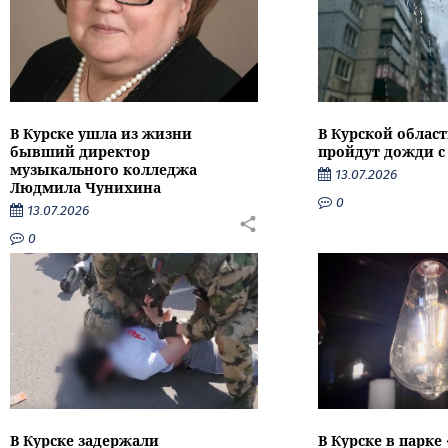
В Курске ушла из жизни
В Курской облас
бывший директор
пройдут дожди с
музыкального колледжа
13.07.2026
Людмила Чунихина
0
13.07.2026
0
В Курске задержали
В Курске в парке