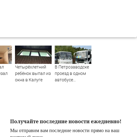
ал
Четырёхлетний
В Петрозаводске
езал
ребёнок выпал из
проезд в одном
окна в Калуге
автобусе
ОТО)
подешевеет до 40
рублей
Получайте последние новости ежедневно!
Мы отправим вам последние новости прямо на ваш