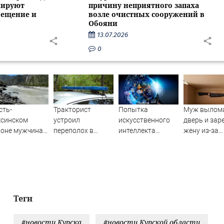
нируют
причину неприятного запаха
вещение и
возле очистных сооружений в
Обояни
13.07.2026
0
сть-
Тракторист
Попытка
Муж вылом
ксинском
устроил
искусственного
дверь и зар
йоне мужчина
переполох в
интеллекта
жену из-за
ал из лодки в
родном поселке с
обмануть
ревности (Ф
унь и пропал
погоней и
человека с
стрельбой
помощью
вредоносного
кода
взбудоражила
Теги
ученых
#новости Курска
#новости Курской области