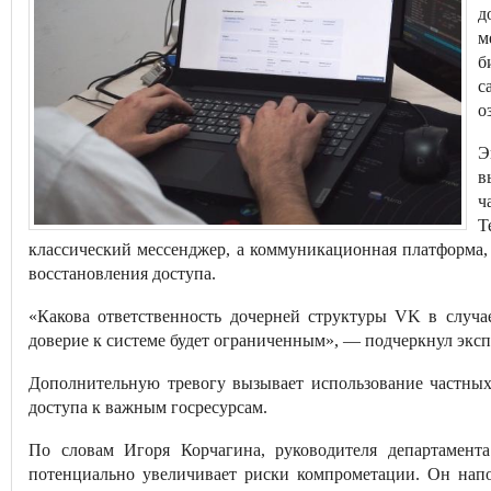
д
м
б
с
о
Э
в
ч
T
классический мессенджер, а коммуникационная платформа,
восстановления доступа.
«Какова ответственность дочерней структуры VK в случ
доверие к системе будет ограниченным», — подчеркнул эксп
Дополнительную тревогу вызывает использование частных
доступа к важным госресурсам.
По словам Игоря Корчагина, руководителя департамен
потенциально увеличивает риски компрометации. Он нап