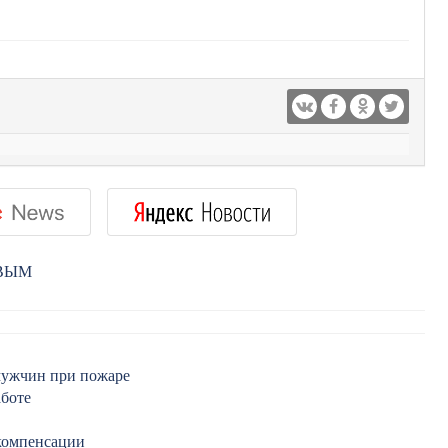
РВЫМ
мужчин при пожаре
боте
компенсации