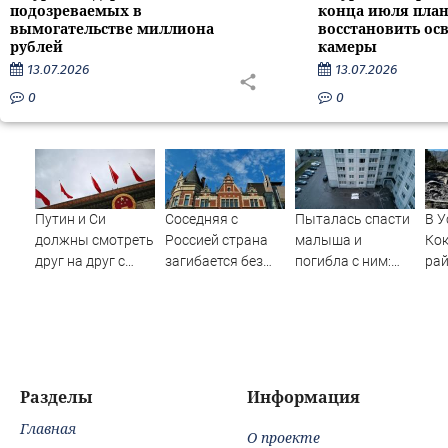
подозреваемых в
конца июля пла
вымогательстве миллиона
восстановить ос
рублей
камеры
13.07.2026
13.07.2026
0
0
Путин и Си
Соседняя с
Пыталась спасти
В У
должны смотреть
Россией страна
малыша и
Ко
друг на друг с
загибается без
погибла с ним:
ра
подозрением:
наших туристов
женщина
вып
Зеленский
разбилась
Кат
поставил задачу
насмерть на
своим
глазах у детей
дипломатам
06/08/2026 –
Новости
Разделы
Информация
Главная
О проекте