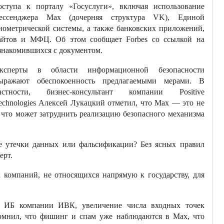
оступа к порталу «Госуслуги», включая использование
ессенджера Max (дочерняя структура VK), Единой
иометрической системы, а также банковских приложений,
айтов и МФЦ. Об этом сообщает Forbes со ссылкой на
знакомившихся с документом.
ксперты в области информационной безопасности
ыражают обеспокоенность предлагаемыми мерами. В
астности, бизнес-консультант компании Positive
echnologies Алексей Лукацкий отметил, что Max — это не
 что может затруднить реализацию безопасного механизма
ае утечки данных или фальсификации? Без ясных правил
ерт.
 компаний, не относящихся напрямую к государству, для
та ИБ компании ИВК, увеличение числа входных точек
омнил, что фишинг и спам уже наблюдаются в Max, что