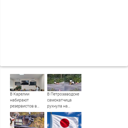
В Карелии
В Петрозаводске
набирают
самокатчица
резервистов в
рухнула на
огневые группы
тротуар (ВИДЕО)
(ФОТО)