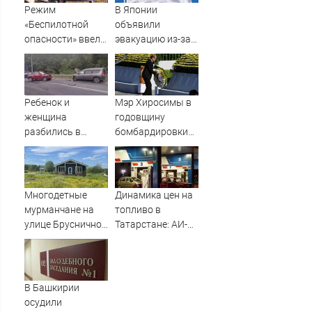
Режим
В Японии
«Беспилотной
объявили
опасности» ввели
эвакуацию из-за
в Башкирии 6
приближения
августа
мощного тайфуна
Ребенок и
Мэр Хиросимы в
женщина
годовщину
разбились в
бомбардировки
аварии в
ни разу не
Приладожье
упомянул США в
речи
Многодетные
Динамика цен на
мурманчане на
топливо в
улице Брусничной
Татарстане: АИ-92
ждут
и АИ-95 за неделю
электричества 11
подешевели на 2
лет
процента
06/08/2026 –
В Башкирии
Новости
осудили