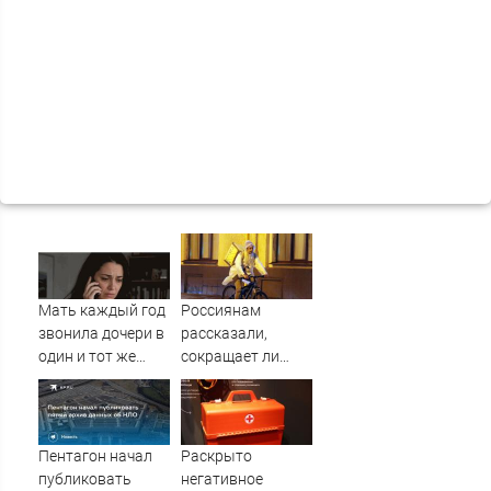
Мать каждый год
Россиянам
звонила дочери в
рассказали,
один и тот же
сокращает ли
день и молчала —
жизнь ночная
причина
работа
раскрылась
слишком поздно:
Пентагон начал
Раскрыто
история одной
публиковать
негативное