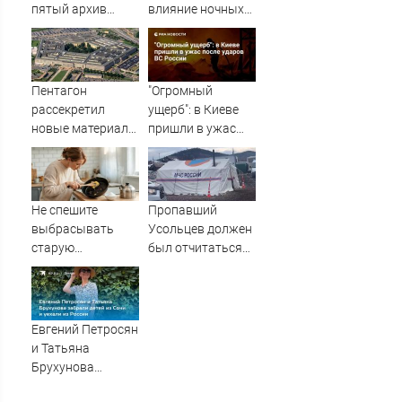
семьи
пятый архив
влияние ночных
данных об НЛО
смен на организм
человека
Пентагон
"Огромный
рассекретил
ущерб": в Киеве
новые материалы
пришли в ужас
о неопознанных
после ударов ВС
аномальных
России
явлениях
Не спешите
Пропавший
выбрасывать
Усольцев должен
старую
был отчитаться
сковороду: 3
по расходованию
способа убрать
госгрантов
нагар без химии
Евгений Петросян
и Татьяна
Брухунова
забрали детей из