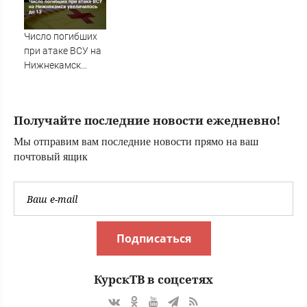
Миңнеханов
за курьера, и за
Татарстан
уборщицу (ФОТО)
халкына
Число погибших
мөрәҗәгать итте
при атаке ВСУ на
Нижнекамск
увеличилось до
13
Получайте последние новости ежедневно!
Мы отправим вам последние новости прямо на ваш
почтовый ящик
Подписаться
КурскТВ в соцсетях