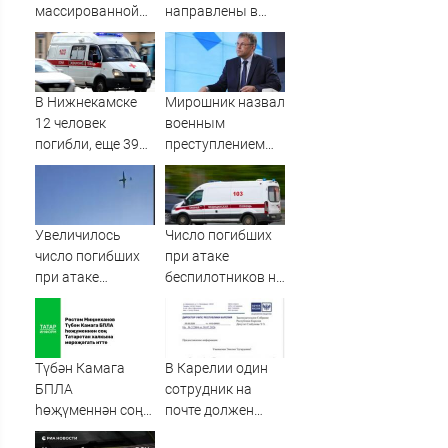
массированной
направлены в
атаке БПЛА, есть
Нижнекамск для
погибшие
помощи
пострадавшим
при атаке БПЛА
В Нижнекамске
Мирошник назвал
10/08/2026 –
12 человек
военным
Новости
погибли, еще 39
преступлением
пострадали при
атаку дронов ВСУ
атаке БПЛА
на Нижнекамск
Увеличилось
Число погибших
число погибших
при атаке
при атаке
беспилотников на
беспилотников:
Нижнекамск
среди них есть
выросло до 13
ребенок
Түбән Камага
В Карелии один
БПЛА
сотрудник на
һөҗүменнән соң
почте должен
Рөстәм
будет работать и