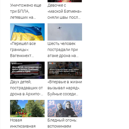
Уничтожено еще
Девочке с
три БПЛА,
«маской Бэтмена»
летевших на
сняли швы после
Москву
последней
операции
«Перешёл все
Шесть человек
границы»:
пострадали при
Вагенкнехт
атаке дрона на
жёстко ответила
Ильский НПЗ
послу Украины
Двух детей,
«Впервые в жизни
пострадавших от
вызывал наряд».
дрона в Архипо-
Буйные соседи
Осиповке,
закошмарили
доставили в РДКБ
молодую семью в
Екатеринбурге
Новая
Бледный огонь:
инклюзивная
вспоминаем