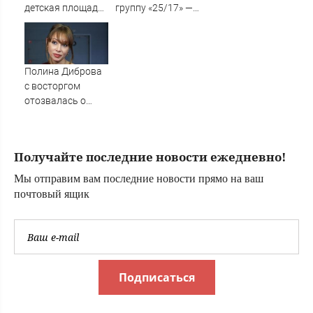
детская площадка
группу «25/17» —
появилась в
великую и (часто)
Петрозаводске
ужасную
(ФОТО)
Полина Диброва
с восторгом
отозвалась о
девушке сына
Получайте последние новости ежедневно!
Мы отправим вам последние новости прямо на ваш
почтовый ящик
Подписаться