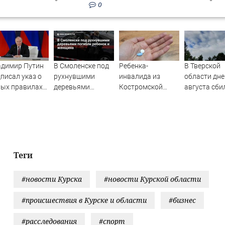
0
адимир Путин
В Смоленске под
Ребенка-
В Тверской
писал указ о
рухнувшими
инвалида из
области дне
вых правилах
деревьями
Костромской
августа сби
охождения
погибли ребенок
области оставили
украинские
енной службы
и женщина
без жизненно
важных
препаратов
Теги
#новости Курска
#новости Курской области
#происшествия в Курске и области
#бизнес
#расследования
#спорт