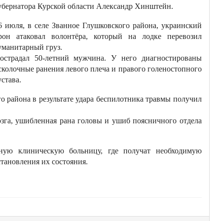
убернатора Курской области Александр Хинштейн.
6 июля, в селе Званное Глушковского района, украинский
рон атаковал волонтёра, который на лодке перевозил
уманитарный груз.
острадал 50-летний мужчина. У него диагностированы
сколочные ранения левого плеча и правого голеностопного
устава.
го района в результате удара беспилотника травмы получил
озга, ушибленная рана головы и ушиб поясничного отдела
ную клиническую больницу, где получат необходимую
тановления их состояния.