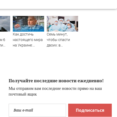
Как достичь
Семь минут,
м 6
настоящего мира
чтобы спасти
ли
на Украине:
двоих: в
 БПЛА
Замглавы МИД
Татарстане
Грушко вспомнил
впервые
пронзительное
применили новую
завещание
технологию
Миттерана о
кесарева сечения
России
06/08/2026 –
Получайте последние новости ежедневно!
Новости
Мы отправим вам последние новости прямо на ваш
почтовый ящик
Подписаться