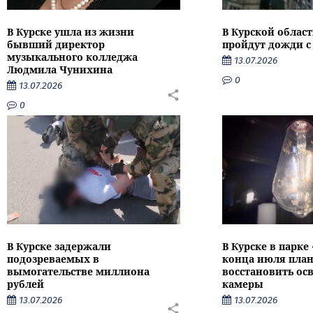
В Курске ушла из жизни
В Курской облас
бывший директор
пройдут дожди с
музыкального колледжа
13.07.2026
Людмила Чунихина
0
13.07.2026
0
В Курске задержали
В Курске в парке
подозреваемых в
конца июля пла
вымогательстве миллиона
восстановить ос
рублей
камеры
13.07.2026
13.07.2026