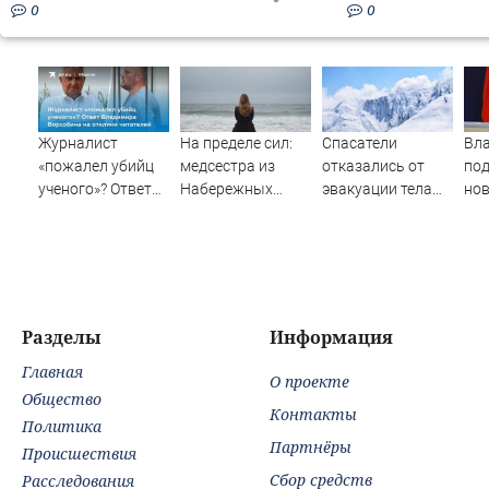
0
0
Журналист
На пределе сил:
Спасатели
Вл
«пожалел убийц
медсестра из
отказались от
под
ученого»? Ответ
Набережных
эвакуации тела
но
Владимира
Челнов стала
Натальи
пр
Ворсобина на
самым уставшим
Наговицыной с
во
отклики
человеком в
семитысячника
читателей
России
06/08/2026 –
Новости
Разделы
Информация
Главная
О проекте
Общество
Контакты
Политика
Партнёры
Происшествия
Сбор средств
Расследования