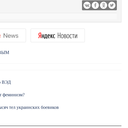
РВЫМ
о ВЭД
ит феминизм?
ысяч тел украинских боевиков