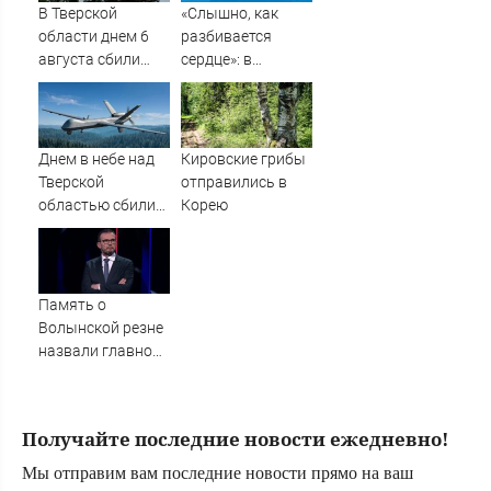
В Тверской
«Слышно, как
области днем 6
разбивается
августа сбили
сердце»: в
украинские БПЛА
Таиланде
простились с
убитыми
россиянами
Днем в небе над
Кировские грибы
Романом и
Тверской
отправились в
Дианой
областью сбили
Корею
БПЛА
Память о
Волынской резне
назвали главной
темой в
политической
борьбе Польши -
Получайте последние новости ежедневно!
Новости на
Вести.ru
Мы отправим вам последние новости прямо на ваш