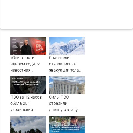
«Они в гости
Спасатели
вдвоем ходят»:
отказались от
известная
эвакуации тела
журналистка
Натальи
подтвердила
Наговицыной с
роман
семитысячника
Бондарчука и
ПВО за 12 часов
Силы ПВО
Исаковой
сбила 281
отразили
украинский
дневную атаку
беспилотник
БПЛА на
Рязанскую
область