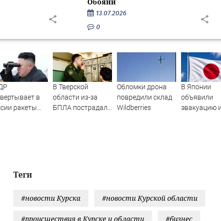
Обояни
13.07.2026
0
ДР
В Тверской
Обломки дрона
В Японии
вертывает в
области из-за
повредили склад
объявили
сии ракеты
БПЛА пострадал
Wildberries
эвакуацию и
 ударов по
склад
приближен
раине
Вайлдберриз и
мощного та
постройки в СНТ
– Новости Твери и
городов Тверской
области сегодня -
Теги
Afanasy.biz –
Тверские новости.
#новости Курска
#новости Курской области
Новости
#происшествия в Курске и области
#бизнес