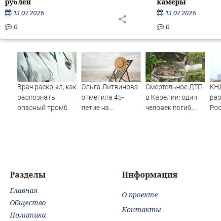
рублей
камеры
13.07.2026
13.07.2026
0
0
Врач раскрыл, как
Ольга Литвинова
Смертельное ДТП
КН
распознать
отметила 45-
в Карелии: один
раз
опасный тромб
летие на
человек погиб,
Рос
турецком курорте
трое пострадали
для
(ФОТО)
Ук
Разделы
Информация
Главная
О проекте
Общество
Контакты
Политика