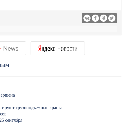
РВЫМ
вершена
нтируют грузоподъемные краны
усов
25 сентября