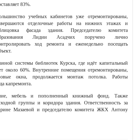
оставляет 83%.
ольшинство учебных кабинетов уже отремонтированы,
авершаются отделочные работы на нижних этажах и
блицовка фасада здания. Председателю комитета
бразования Лидии Асадчих поручено лично
онтролировать ход ремонта и еженедельно посещать
бъект.
нной системы библиотек Курска, где идёт капитальный
яет около 60%. Внутренние помещения отремонтированы,
новые окна, продолжается монтаж потолка. Работы
да капремонта.
ание, мебель и пополненный книжный фонд. Также
входной группы и коридора здания. Ответственность за
 Ирине Мазаевой и председателю комитета ЖКХ Антону