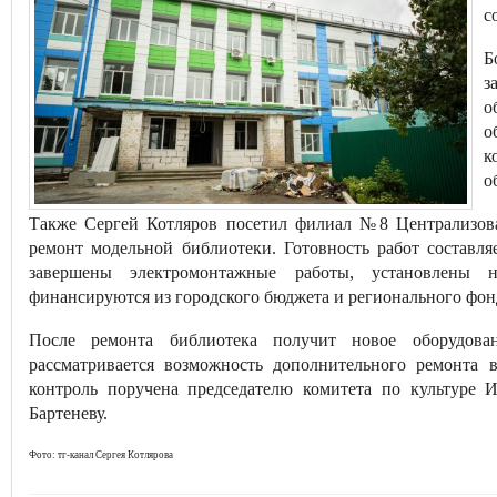
с
Б
з
о
о
к
о
Также Сергей Котляров посетил филиал №8 Централизова
ремонт модельной библиотеки. Готовность работ составл
завершены электромонтажные работы, установлены 
финансируются из городского бюджета и регионального фон
После ремонта библиотека получит новое оборудов
рассматривается возможность дополнительного ремонта 
контроль поручена председателю комитета по культуре
Бартеневу.
Фото: тг-канал Сергея Котлярова