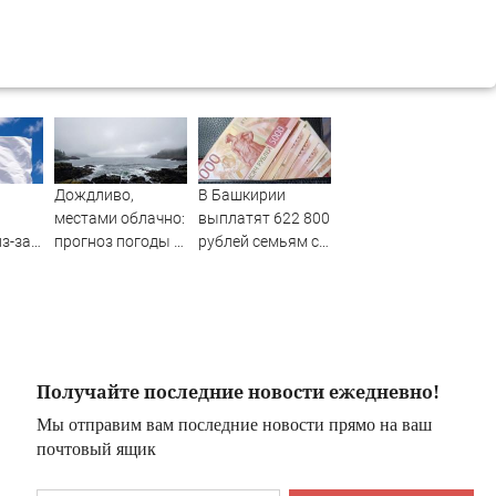
Дождливо,
В Башкирии
местами облачно:
выплатят 622 800
з-за
прогноз погоды в
рублей семьям с
ия
Сахалинской
восемью детьми
йфуна
области на 7
августа
Получайте последние новости ежедневно!
Мы отправим вам последние новости прямо на ваш
почтовый ящик