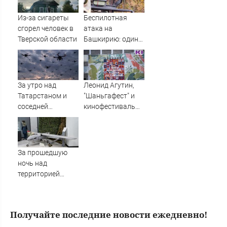
Из-за сигареты
Беспилотная
сгорел человек в
атака на
Тверской области
Башкирию: один
БПЛА в Уфе
врезался в кран и
упал на кровлю
За утро над
Леонид Агутин,
Татарстаном и
"Шаньгафест" и
соседней
кинофестиваль
республикой
стран СНГ: как
сбиты 12
пройдет
вражеских БПЛА -
празднование
Минобороны
105-летия Коми
За прошедшую
09/08/2026 –
ночь над
Новости
территорией
Тверской области
уничтожены
вражеские БПЛА
Получайте последние новости ежедневно!