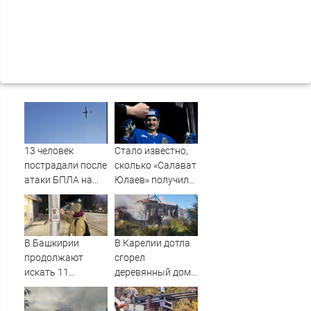
13 человек
Стало известно,
пострадали после
сколько «Салават
атаки БПЛА на
Юлаев» получил
российский город
от СКА в сделке
по Бландиси
В Башкирии
В Карелии дотла
продолжают
сгорел
искать 11
деревянный дом
пропавших без
(ФОТО)
вести