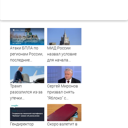
Атаки БПЛА по
МИД России
регионам России,
назвал условие
последние
для начала
новости на 7
переговоров о
августа 2026:
мире с Украиной
последствия,
атаки на склады
Трамп
Сергей Миронов
Wildberries,
разозлился из-за
призвал снять
состояние
утечки
"Яблоко" с
пострадавших
информации об
выборов -
истощении
Новости на
запасов
Вести.ru
боеприпасов
Гендиректор
Скоро взлетит в