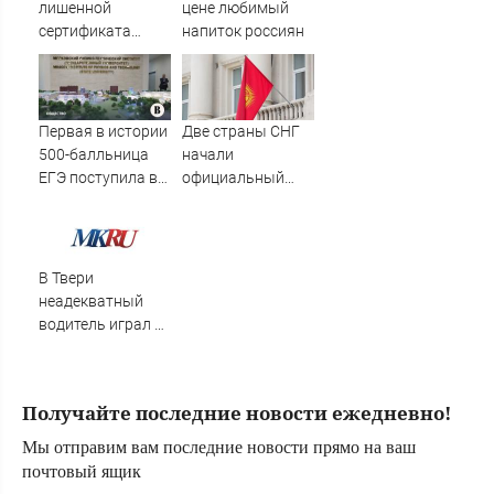
лишенной
цене любимый
сертификата
напиток россиян
"ИжАвиа" заявил
об увольнении
Первая в истории
Две страны СНГ
500-балльница
начали
ЕГЭ поступила в
официальный
МФТИ
обмен
территориями
В Твери
неадекватный
водитель играл в
"шашки" на
окружной и
устроил скандал
Получайте последние новости ежедневно!
на светофоре
Мы отправим вам последние новости прямо на ваш
почтовый ящик