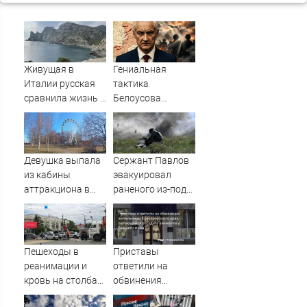
Живущая в
Гениальная
Италии русская
тактика
сравнила жизнь в
Белоусова
Европе и в Крыму
сработала:
Мощнейший удар
на самом
неожиданном
Девушка выпала
Сержант Павлов
направлении.
из кабины
эвакуировал
Армия
аттракциона в
раненого из-под
форсировала
российском
артиллерийского
реку. Ключевой
городе
огня ВСУ
узел обороны пал
Пешеходы в
Приставы
реанимации и
ответили на
кровь на столбах:
обвинения
всё, что известно
жительницы