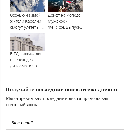
о жутком ДТП
Красноярского
возле «Голубого
края,
огонька» — там
пытающейся
Осенью и зимой
Дрифт на мопеде.
сбили семь
отсудить
жители Карелии
Мужское /
человек
алименты у
смогут улететь на
Женское. Выпуск
бывшего мужа
юг России
от 31.10.2025
В ГД высказались
о переходе к
дипломатии в
конфликте с
Украиной
Получайте последние новости ежедневно!
Мы отправим вам последние новости прямо на ваш
почтовый ящик