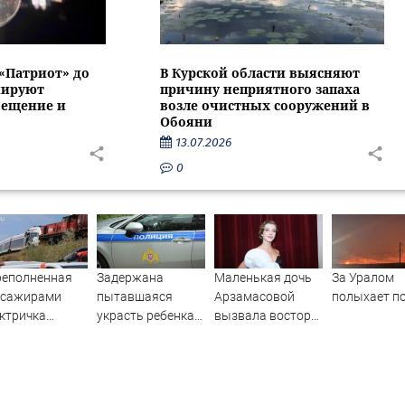
 «Патриот» до
В Курской области выясняют
нируют
причину неприятного запаха
вещение и
возле очистных сооружений в
Обояни
13.07.2026
0
реполненная
Задержана
Маленькая дочь
За Уралом
ссажирами
пытавшаяся
Арзамасовой
полыхает п
ктричка
украсть ребенка
вызвала восторг
лкнулась с
россиянка
поклонников
узовым
актрисы
ездом —
ятки человек