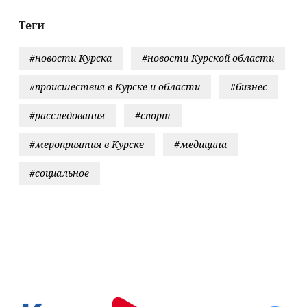
традали.
ео с места ЧП
Теги
#новости Курска
#новости Курской области
#происшествия в Курске и области
#бизнес
#расследования
#спорт
#мероприятия в Курске
#медицина
#социальное