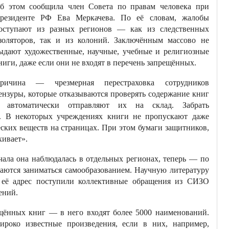
б этом сообщила член Совета по правам человека при
резиденте РФ Ева Меркачева. По её словам, жалобы
оступают из разных регионов — как из следственных
золяторов, так и из колоний. Заключённым массово не
ыдают художественные, научные, учебные и религиозные
ниги, даже если они не входят в перечень запрещённых.
ричина — чрезмерная перестраховка сотрудников
ензуры, которые отказываются проверять содержание книг
 автоматически отправляют их на склад. Забрать
о. В некоторых учреждениях книги не пропускают даже
ских веществ на страницах. При этом бумаги защитников,
хивает».
чала она наблюдалась в отдельных регионах, теперь — по
таются заниматься самообразованием. Научную литературу
 её адрес поступили коллективные обращения из СИЗО
ений.
щённых книг — в него входят более 5000 наименований.
ироко известные произведения, если в них, например,