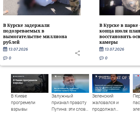
В Курске задержали
В Курске в парке
подозреваемых в
конца июля пла
вымогательстве миллиона
восстановить ос
рублей
камеры
13.07.2026
13.07.2026
0
0
В Киеве
Залужный
Зеленский
Пе
прогремели
признал правоту
жаловался и
па
взрывы
Путина: эти слова
продолжал
эле
прозвучали не
клянчить:
сто
просто так
украинский
гр
просрочка
по
превратил пресс-
дес