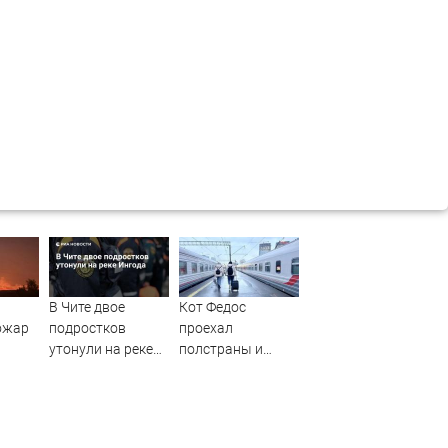
В Чите двое
Кот Федос
ожар
подростков
проехал
утонули на реке
полстраны и
Ингода
вернулся домой
благодаря
неравнодушным
людям