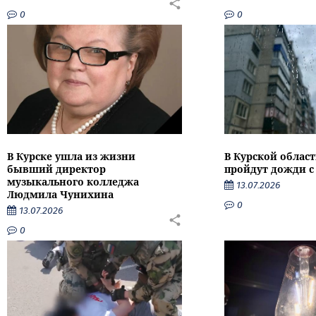
0
0
В Курске ушла из жизни
В Курской облас
бывший директор
пройдут дожди с
музыкального колледжа
13.07.2026
Людмила Чунихина
0
13.07.2026
0