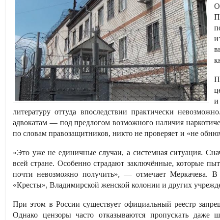
О
П
п
и
в
к
П
ц
и
литературу оттуда впоследствии практически невозможн
адвокатам — под предлогом возможного наличия наркотиче
по словам правозащитников, никто не проверяет и «не обню
«Это уже не единичные случаи, а системная ситуация. Сна
всей стране. Особенно страдают заключённые, которые пы
почти невозможно получить», — отмечает Меркачева. В
«Кресты», Владимирской женской колонии и других учрежд
При этом в России существует официальный реестр запре
Однако цензоры часто отказываются пропускать даже ш