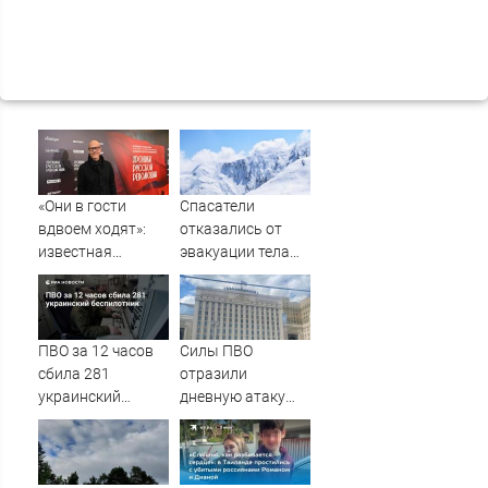
«Они в гости
Спасатели
вдвоем ходят»:
отказались от
известная
эвакуации тела
журналистка
Натальи
подтвердила
Наговицыной с
роман
семитысячника
Бондарчука и
ПВО за 12 часов
Силы ПВО
Исаковой
сбила 281
отразили
украинский
дневную атаку
беспилотник
БПЛА на
Рязанскую
область