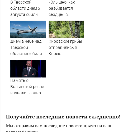
В Тверской
«Слышно, как
области днем 6
разбивается
августа сбили
сердце»: в
украинские БПЛА
Таиланде
простились с
убитыми
россиянами
Днем в небе над
Кировские грибы
Романом и
Тверской
отправились в
Дианой
областью сбили
Корею
БПЛА
Память о
Волынской резне
назвали главной
темой в
политической
борьбе Польши -
Получайте последние новости ежедневно!
Новости на
Вести.ru
Мы отправим вам последние новости прямо на ваш