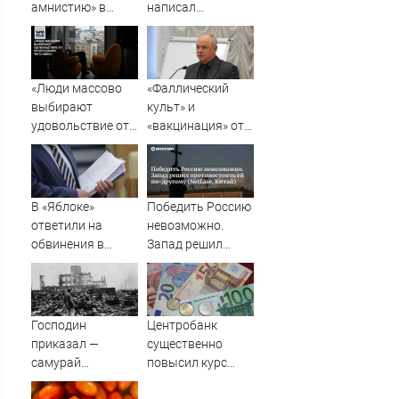
амнистию» в
написал
России до 1
музыкант Михаил
сентября 2031
Гребенщиков -
года
ВестиПК в
Воронеже
«Люди массово
«Фаллический
выбирают
культ» и
удовольствие от
«вакцинация» от
пропускания чего-
Грефа для
либо»
«дорогих
россиян»
В «Яблоке»
Победить Россию
ответили на
невозможно.
обвинения в
Запад решил
иностранном
противостоять ей
финансировании
по-другому
(NetEase, Китай)
Господин
Центробанк
приказал —
существенно
самурай
повысил курс
исполнил: почему
евро