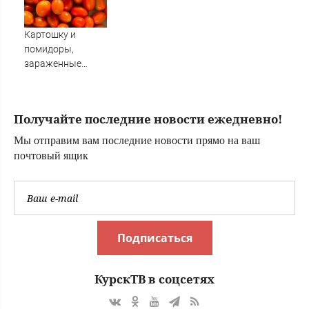
японцы забыли,
кто сжег
Хиросиму
Картошку и
помидоры,
зараженные
опасными
заболеваниями,
не пустили в
Получайте последние новости ежедневно!
Амурскую
область из Китая
Мы отправим вам последние новости прямо на ваш
(ФОТО)
почтовый ящик
Подписаться
КурскТВ в соцсетях