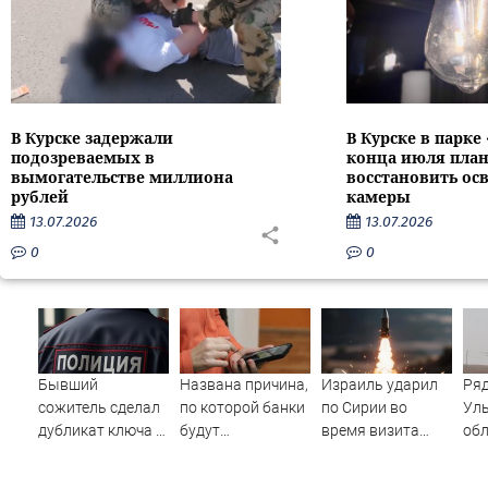
В Курске задержали
В Курске в парке
подозреваемых в
конца июля пла
вымогательстве миллиона
восстановить ос
рублей
камеры
13.07.2026
13.07.2026
0
0
Бывший
Названа причина,
Израиль ударил
Ряд
сожитель сделал
по которой банки
по Сирии во
Ул
дубликат ключа и
будут
время визита
об
обокрал уфимку
блокировать
главы МИД
вр
переводы
Турции
бес