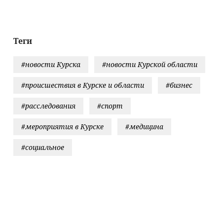
спасет ваш
комнатные
растения
Теги
#новости Курска
#новости Курской области
#происшествия в Курске и области
#бизнес
#расследования
#спорт
#мероприятия в Курске
#медицина
#социальное