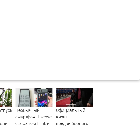
отпуск
Необычный
Официальный
смартфон Hisense
визит
полить
с экраном E Ink и
предвыборного
чная
съёмным
характера
ылка
цветным