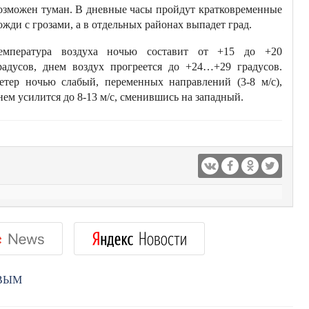
озможен туман. В дневные часы пройдут кратковременные
ожди с грозами, а в отдельных районах выпадет град.
емпература воздуха ночью составит от +15 до +20
радусов, днем воздух прогреется до +24…+29 градусов.
етер ночью слабый, переменных направлений (3-8 м/с),
нем усилится до 8-13 м/с, сменившись на западный.
РВЫМ