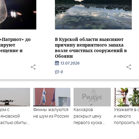
 «Патриот» до
В Курской области выясняют
нируют
причину неприятного запаха
вещение и
возле очистных сооружений в
Обояни
13.07.2026
0
ом с
Финны жалуются
Каххаров
Уезжаете в 
ьяновской
на шум из России
раскрыл цену
и некого
ластью сбиты
первого куска
попросить 
ажеские
торта Клавы Коки
цветы? Обы
пилотники
и Масленникова
винная бут