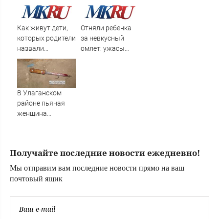
при
невыясненных
обстоятельствах
Как живут дети,
Отняли ребенка
которых родители
за невкусный
назвали
омлет: ужасы
диковинными
норвежской
именами?
опеки
В Улаганском
районе пьяная
женщина
порезала
сожителя
кухонным ножом
Получайте последние новости ежедневно!
Мы отправим вам последние новости прямо на ваш
почтовый ящик