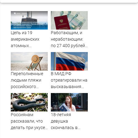
Цепь из 19
Работающим, и
американских
неработающим:
атомных
по 27 400 рублей
подлодок
вручат
«окружает»
пенсионерам в
Россию и Китай:
сентябре -
это инструмент
PrimaMedia.ru
Переполненные
В МИД РФ
первого
людьми пляжи
отреагировали на
массированного
российского
высказывания
удара
курортного
властей Японии
города сняли на
про атаку на
видео
Хиросиму
Россиянам
18-летняя
рассказали, что
девушка
делать при укусе
скончалась в
змеи
больнице Уфы