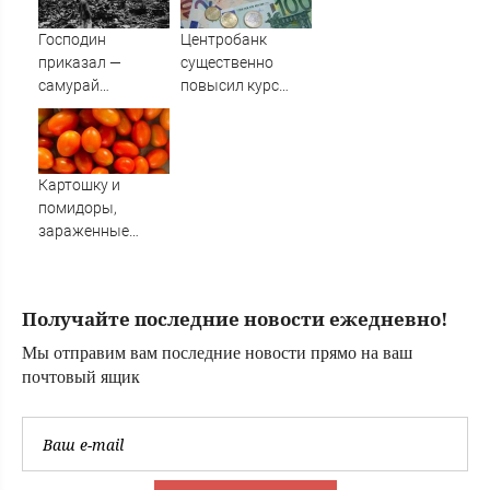
(NetEase, Китай)
Господин
Центробанк
приказал —
существенно
самурай
повысил курс
исполнил: почему
евро
японцы забыли,
кто сжег
Хиросиму
Картошку и
помидоры,
зараженные
опасными
заболеваниями,
не пустили в
Получайте последние новости ежедневно!
Амурскую
область из Китая
Мы отправим вам последние новости прямо на ваш
(ФОТО)
почтовый ящик