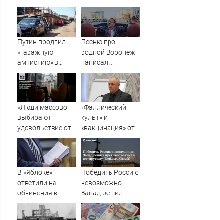
Путин продлил
Песню про
«гаражную
родной Воронеж
амнистию» в
написал
России до 1
музыкант Михаил
сентября 2031
Гребенщиков -
года
ВестиПК в
Воронеже
«Люди массово
«Фаллический
выбирают
культ» и
удовольствие от
«вакцинация» от
пропускания чего-
Грефа для
либо»
«дорогих
россиян»
В «Яблоке»
Победить Россию
ответили на
невозможно.
обвинения в
Запад решил
иностранном
противостоять ей
финансировании
по-другому