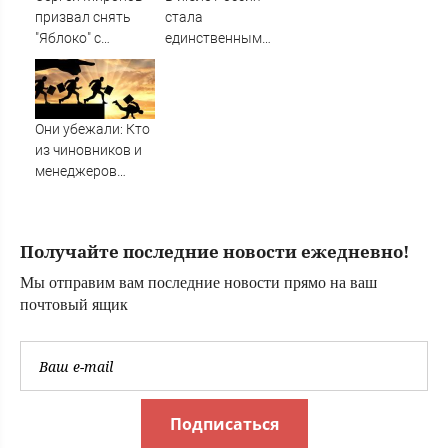
пассажира —
призвал снять
стала
вылет задержали
"Яблоко" с
единственным
выборов -
поставщиком СПГ
Новости на
в Бельгию
Вести.ru
Они убежали: Кто
из чиновников и
менеджеров
госкомпаний
покинул Россию
Получайте последние новости ежедневно!
Мы отправим вам последние новости прямо на ваш
почтовый ящик
Подписаться