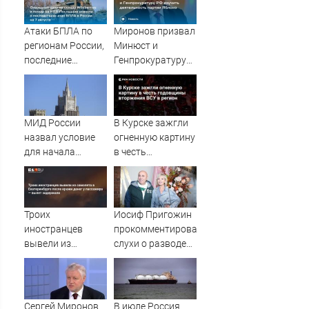
Атаки БПЛА по
Миронов призвал
регионам России,
Минюст и
последние
Генпрокуратуру
новости на 7
РФ изучить
августа 2026:
деятельность
последствия,
партии Яблоко
атаки на склады
МИД России
В Курске зажгли
Wildberries,
назвал условие
огненную картину
состояние
для начала
в честь
пострадавших
переговоров о
годовщины
мире с Украиной
вторжения ВСУ в
регион
Троих
Иосиф Пригожин
иностранцев
прокомментировал
вывели из
слухи о разводе
самолета в
сына Валерии
Екатеринбурге
после кражи
денег у
Сергей Миронов
В июле Россия