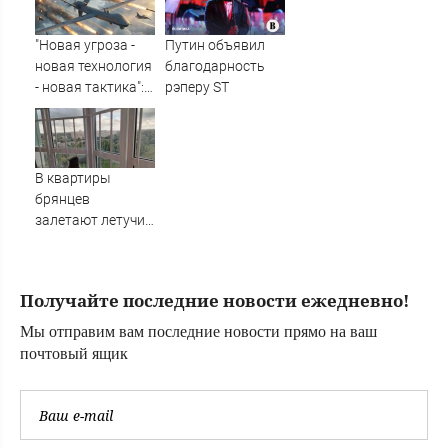
"Новая угроза -
Путин объявил
новая технология
благодарность
- новая тактика":
рэперу ST
Западное СМИ
попыталось
определить
победителя в
В квартиры
войне на Украине
брянцев
с помощью
залетают летучие
теории
мыши
Получайте последние новости ежедневно!
Мы отправим вам последние новости прямо на ваш
почтовый ящик