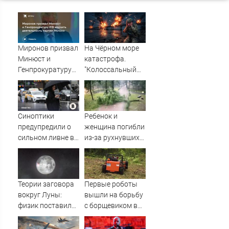
Миронов призвал
На Чёрном море
Минюст и
катастрофа.
Генпрокуратуру
"Колоссальный
РФ изучить
удар": Такого не
деятельность
было за всю СВО
партии Яблоко
Синоптики
Ребенок и
предупредили о
женщина погибли
сильном ливне в
из-за рухнувших
Москве 7 августа
деревьев во
время урагана в
Смоленске -
Новости на
Теории заговора
Первые роботы
Вести.ru
вокруг Луны:
вышли на борьбу
физик поставил
с борщевиком в
под сомнение
Ленобласти
снимки NASA