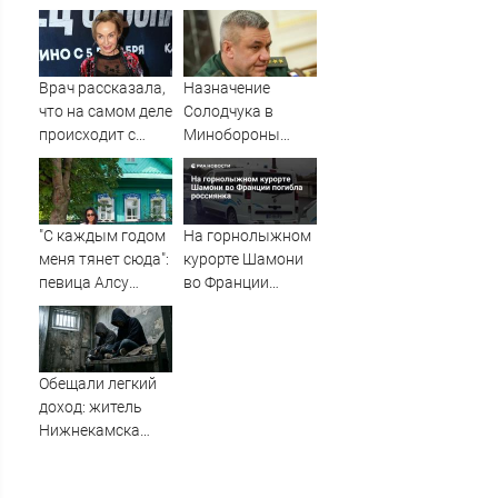
Зеленского
психиатрическую
быстрее, чем до
клинику
России
Врач рассказала,
Назначение
что на самом деле
Солодчука в
происходит с
Минобороны
актрисой
костромичи
Натальей
встретили с
Андрейченко
гордостью
"С каждым годом
На горнолыжном
меня тянет сюда":
курорте Шамони
певица Алсу
во Франции
приехала в
погибла
татарскую
россиянка
деревню, где
прошло ее
Обещали легкий
детство
доход: житель
07/08/2026 –
Нижнекамска
Новости
потерял более
700 тысяч рублей