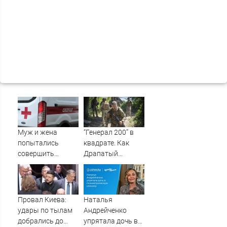
Муж и жена
“Генерал 200” в
попытались
квадрате. Как
совершить
Драпатый
суицид,
переплюнул
предупредив
Сырского
оперативные
службы
Провал Киева:
Наталья
удары по тылам
Андрейченко
добрались до
упрятала дочь в