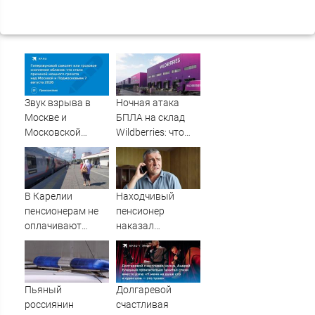
Звук взрыва в
Ночная атака
Москве и
БПЛА на склад
Московской
Wildberries: что
области 7 августа
известно об
2026 года:
очередном ударе
Причины,
по логистическим
источник, откуда
центрам
В Карелии
Находчивый
был громкий
07/08/2026 –
пенсионерам не
пенсионер
хлопок
Новости
оплачивают
наказал
полностью
мошенников
проезд к морю
изощренным
способом
Пьяный
Долгаревой
россиянин
счастливая