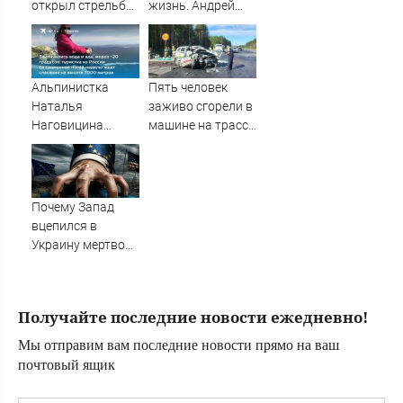
открыл стрельбу
жизнь. Андрей
по скорой
Бледный
помощи и
пронзительно
полицейским
зачитал стихи
вместо рэпа: «У
Альпинистка
Пять человек
меня на душе сто
Наталья
заживо сгорели в
и один шов — это
Наговицина
машине на трассе
туше»
застряла на Пике
(ФОТО)
Победы в
Киргизии: что
известно о
Почему Запад
трагедии,
вцепился в
спасение, может
Украину мертвой
ли выжить, что
хваткой?
происходит
Скандальное
прямо сейчас
признание
Получайте последние новости ежедневно!
политолога. Его
логика ужасает
Мы отправим вам последние новости прямо на ваш
почтовый ящик