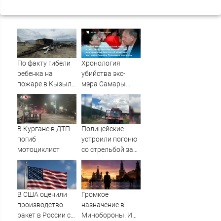
По факту гибели
Хронология
ребенка на
убийства экс-
пожаре в Кызыл-
мэра Самары
Таше возбуждено
Виктора Тархова
уголовное дело
и его жены: шесть
шокирующих
фактов, новые
В Кургане в ДТП
Полицейские
подробности
погиб
устроили погоню
мотоциклист
со стрельбой за
пьяным
водителем
трактора
В США оценили
Громкое
производство
назначение в
ракет в России с
Минобороны. И