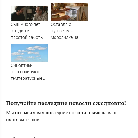
производством
плохая новость
"Пэтриотов"
для ВСУ: Этот
генерал уже
дошёл до Киева. И
Сын много лет
Оставляю
освобождал
стыдился
пуговицу в
Курщину
простой работы
морозилке на
отца, пока не
даче перед
узнал, ради чего
отъездом:
тот отказался от
сначала соседи
карьеры -
смеялась, а
Синоптики
история одной
потом начали
прогнозируют
семьи
повторять
температурные
качели в
Башкирии
Получайте последние новости ежедневно!
Мы отправим вам последние новости прямо на ваш
почтовый ящик