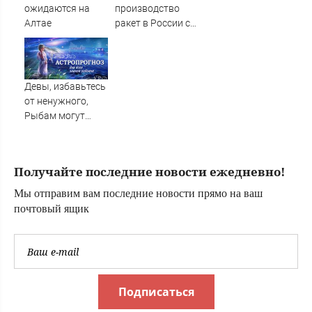
ожидаются на
производство
Алтае
ракет в России с
производством
"Пэтриотов"
Девы, избавьтесь
от ненужного,
Рыбам могут
прийти сны-
подсказки, а
Львам советуют
Получайте последние новости ежедневно!
быть лидером в
деле
Мы отправим вам последние новости прямо на ваш
почтовый ящик
Подписаться