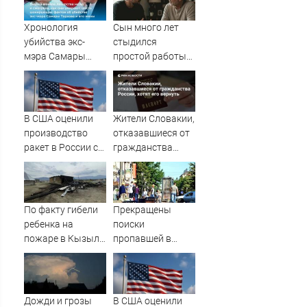
Хронология
Сын много лет
убийства экс-
стыдился
мэра Самары
простой работы
Виктора Тархова
отца, пока не
и его жены: шесть
узнал, ради чего
шокирующих
тот отказался от
фактов, новые
карьеры -
В США оценили
Жители Словакии,
подробности
история одной
производство
отказавшиеся от
семьи
ракет в России с
гражданства
производством
России, хотят его
"Пэтриотов"
вернуть
По факту гибели
Прекращены
ребенка на
поиски
пожаре в Кызыл-
пропавшей в
Таше возбуждено
Твери женщины
уголовное дело
Дожди и грозы
В США оценили