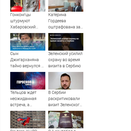
Гонконгцы
Катерина
штурмуют
Гордеева
Хабаровский
оштрафована за
край
пропаганду ЛГБТ
в интернете -
Новости на
Вести.ru
Сын
Зеленский усилил
Джигарханяна
охрану во время
тайно вернулся в
визита в Сербию
Москву из США
Тельцов ждет
В Сербии
неожиданная
раскритиковали
встреча, а
визит Зеленского
Стрельцов –
в Белград
начало новых
отношений:
гороскоп на