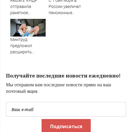
Reuters: КНДР
С 1 сентября в
субботу, 8 августа
отправила
России увеличат
ракетное
пенсионные
подразделение
выплаты трем
в Россию
категориям
граждан
Минтруд
предложил
расширить
список имеющих
право на
получение двух
Получайте последние новости ежедневно!
пенсий
Мы отправим вам последние новости прямо на ваш
почтовый ящик
Подписаться