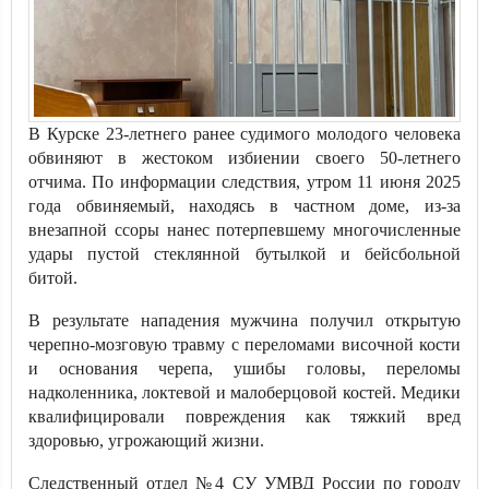
В Курске 23-летнего ранее судимого молодого человека
обвиняют в жестоком избиении своего 50-летнего
отчима. По информации следствия, утром 11 июня 2025
года обвиняемый, находясь в частном доме, из-за
внезапной ссоры нанес потерпевшему многочисленные
удары пустой стеклянной бутылкой и бейсбольной
битой.
В результате нападения мужчина получил открытую
черепно-мозговую травму с переломами височной кости
и основания черепа, ушибы головы, переломы
надколенника, локтевой и малоберцовой костей. Медики
квалифицировали повреждения как тяжкий вред
здоровью, угрожающий жизни.
Следственный отдел №4 СУ УМВД России по городу