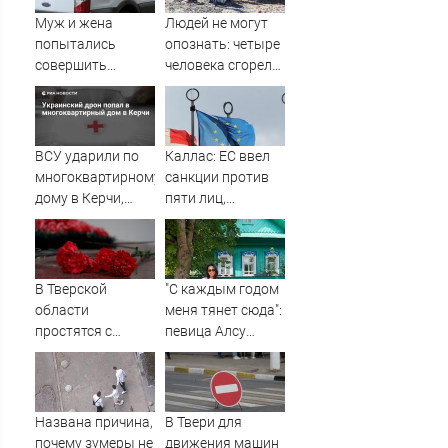
Муж и жена
Людей не могут
попытались
опознать: четыре
совершить
человека сгорели
суицид,
заживо в
предупредив
страшном ДТП на
оперативные
трассе
службы
07/08/2026 –
ВСУ ударили по
Каллас: ЕС ввел
Новости
многоквартирному
санкции против
дому в Керчи,
пяти лиц,
есть погибшие
связанных с ОПК
России
В Тверской
"С каждым годом
области
меня тянет сюда":
простятся с
певица Алсу
рядовым,
приехала в
погибшим на СВО
татарскую
почти год назад
деревню, где
прошло ее
Названа причина,
В Твери для
детство
почему зумеры не
движения машин