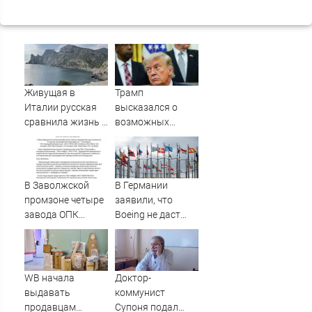
Живущая в
Трамп
Италии русская
высказался о
сравнила жизнь в
возможных
Европе и в Крыму
поставках ракет-
перехватчиков
Украине
В Заволжской
В Германии
промзоне четыре
заявили, что
завода ОПК
Boeing не даст
заявили об угрозе
Киеву наладить
срыва
выпуск ракет для
гособоронзаказа
Patriot
из-за блокировки
WB начала
Доктор-
проезда
выдавать
коммунист
продавцам
Супоня подал