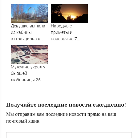
справки о
заявку в «Битву
повреждении
экстрасенсов»
товаров из-за
форс-мажора
Девушка выпала
Народные
из кабины
приметы и
аттракциона в
поверья на 7
российском
августа - Анна
городе
Летняя
Мужчина украл у
бывшей
любовницы 25
тысяч, чтобы
купить выпивку
Получайте последние новости ежедневно!
Мы отправим вам последние новости прямо на ваш
почтовый ящик