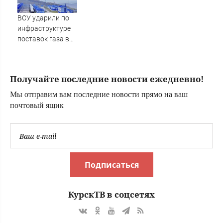
населению
больше -
Хакасии
SakhalinMedia.ru
ВСУ ударили по
инфраструктуре
поставок газа в
Турцию в дни
саммита НАТО -
Новости на
Получайте последние новости ежедневно!
Вести.ru
Мы отправим вам последние новости прямо на ваш
почтовый ящик
Подписаться
КурскТВ в соцсетях