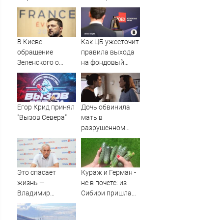
за пять лет -
арендного жилья
Новости на
не заселили в
Вести.ru
квартиры в
обещанную дату
В Киеве
Как ЦБ ужесточит
(ФОТО)
обращение
правила выхода
Зеленского о
на фондовый
Patriot назвали
рынок
«комедией»
Егор Крид принял
Дочь обвинила
"Вызов Севера"
мать в
разрушенном
детстве, не зная
всей правды о
своём отце -
история одной
Это спасает
Кураж и Герман -
семьи
жизнь —
не в почете: из
Владимир
Сибири пришла
Костюш
новинка получше
обратился к
- огурцов на 50%