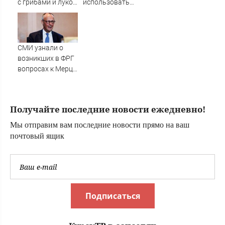
с грибами и луком
использовать
на сковороде:
новые
простой рецепт
фишинговые
для неземного
схемы в Telegram
удовольствия
СМИ узнали о
возникших в ФРГ
вопросах к Мерцу
из-за
перестановок в
правительстве
Получайте последние новости ежедневно!
Мы отправим вам последние новости прямо на ваш
почтовый ящик
Подписаться