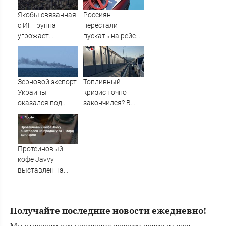
группы «Колобка»
Якобы связанная
Россиян
с ИГ группа
перестали
угрожает
пускать на рейсы
взрывом в
в Европу - АБН 24
оживленном
районе Сеула
Зерновой экспорт
Топливный
Украины
кризис точно
оказался под
закончился? В
угрозой после
Геленджике 95-й
ударов ВС РФ по
есть только на
портам
двух заправках
Протеиновый
кофе Javvy
выставлен на
продажу за 1
млрд долларов
Получайте последние новости ежедневно!