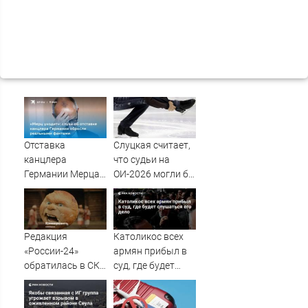
Отставка
Слуцкая считает,
канцлера
что судьи на
Германии Мерца:
ОИ-2026 могли бы
последние
дать больше
новости на 7
баллов Гуменнику
августа 2026 и
прогнозы
Редакция
Католикос всех
«России-24»
армян прибыл в
обратилась в СКР
суд, где будет
из-за травли
слушаться его
съемочной
дело