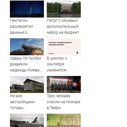
Пентагон
ПетрГУ объявил
рассекретил
дополнительный
данные о
набор на бюджет
появлении НЛО
на Ближнем
Востоке
Удары по тылам
В школах с
развеяли
сентября
надежды Киева:
изменится
немецкий
программа
аналитик
обучения
констатирует
смену настроений
Не все
Трех человек
» PolitCentr-NEWS
застройщики
спасли на пожаре
готовы
в Твери
участвовать в
расселении
«авариек» в