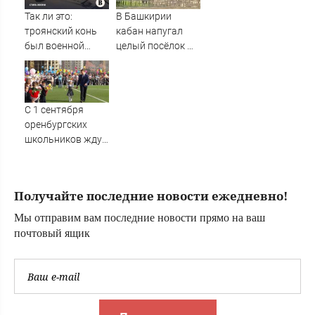
Мурманске
Так ли это:
В Башкирии
троянский конь
кабан напугал
был военной
целый посёлок —
хитростью
жители в панике
Одиссея?
С 1 сентября
оренбургских
школьников ждут
изменения в
учебной
программе
Получайте последние новости ежедневно!
Мы отправим вам последние новости прямо на ваш
почтовый ящик