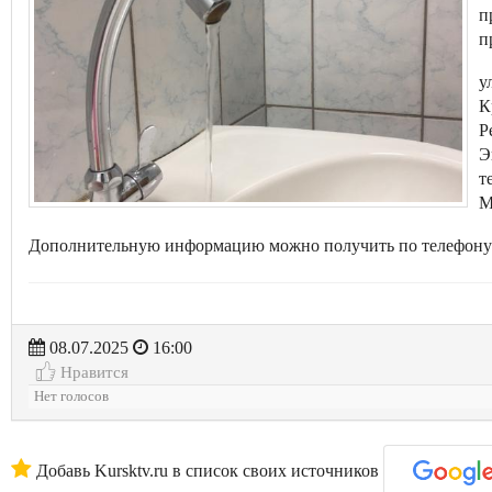
п
п
у
К
Р
Э
т
М
Дополнительную информацию можно получить по телефону: 
08.07.2025
16:00
Нравится
Нет голосов
Добавь Kursktv.ru в список своих источников