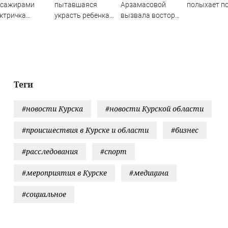
ссажирами
пытавшаяся
Арзамасовой
полыхает п
ктричка
украсть ребенка
вызвала восторг
лкнулась с
россиянка
поклонников
узовым
актрисы
ездом —
ятки человек
традали.
ео с места ЧП
Теги
#новости Курска
#новости Курской области
#происшествия в Курске и области
#бизнес
#расследования
#спорт
#мероприятия в Курске
#медицина
#социальное