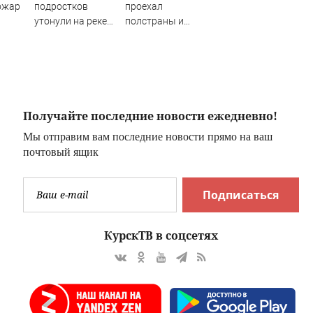
ожар
подростков
проехал
утонули на реке
полстраны и
Ингода
вернулся домой
благодаря
неравнодушным
людям
Получайте последние новости ежедневно!
Мы отправим вам последние новости прямо на ваш
почтовый ящик
Подписаться
КурскТВ в соцсетях