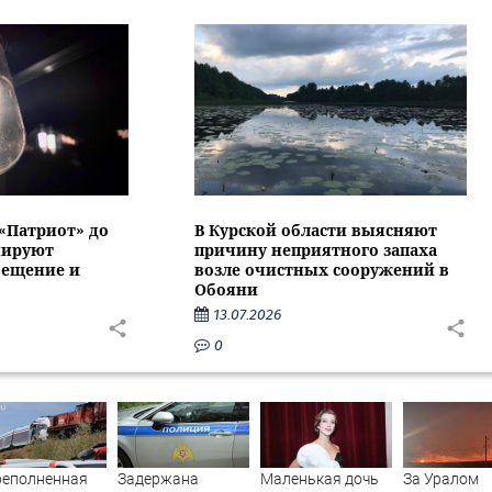
 «Патриот» до
В Курской области выясняют
нируют
причину неприятного запаха
вещение и
возле очистных сооружений в
Обояни
13.07.2026
0
реполненная
Задержана
Маленькая дочь
За Уралом