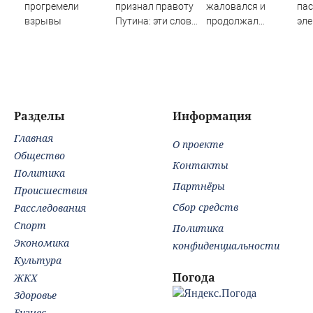
прогремели
признал правоту
жаловался и
па
взрывы
Путина: эти слова
продолжал
эле
прозвучали не
клянчить:
сто
просто так
украинский
гр
просрочка
по
превратил пресс-
дес
конференцию в
пос
Сербии в фарс
Вид
Разделы
Информация
Главная
О проекте
Общество
Контакты
Политика
Партнёры
Происшествия
Сбор средств
Расследования
Спорт
Политика
Экономика
конфиденциальности
Культура
Погода
ЖКХ
Здоровье
Бизнес