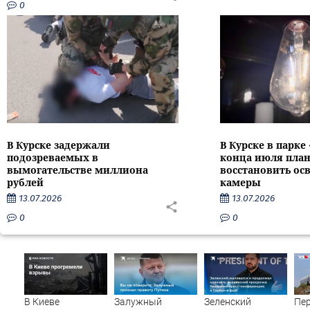
0
В Курске задержали
В Курске в парке
подозреваемых в
конца июля пла
вымогательстве миллиона
восстановить ос
рублей
камеры
13.07.2026
13.07.2026
0
0
В Киеве
Залужный
Зеленский
Пе