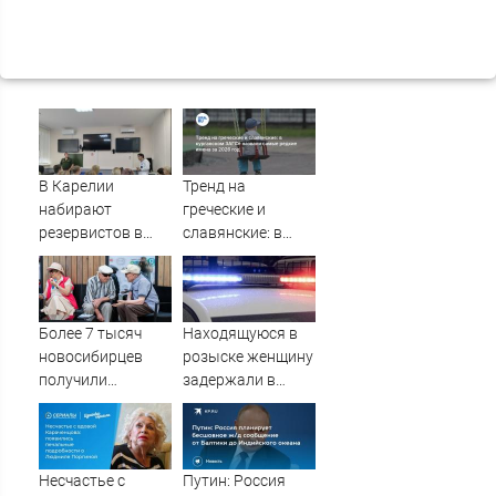
В Карелии
Тренд на
набирают
греческие и
резервистов в
славянские: в
огневые группы
курганском ЗАГСе
(ФОТО)
назвали самые
редкие имена за
2026 год
Более 7 тысяч
Находящуюся в
новосибирцев
розыске женщину
получили
задержали в
прибавку к
Мурманске
пенсии от СФР
Несчастье с
Путин: Россия