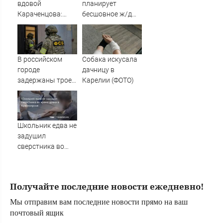
вдовой
планирует
Караченцова:
бесшовное ж/д
появились
сообщение от
печальные
Балтики до
подробности о
Индийского
Людмиле
океана
В российском
Собака искусала
Поргиной
городе
дачницу в
задержаны трое
Карелии (ФОТО)
подростков,
готовивших
теракт против
военных
Школьник едва не
задушил
сверстника во
время драки в
Красноярске
Получайте последние новости ежедневно!
Мы отправим вам последние новости прямо на ваш
почтовый ящик