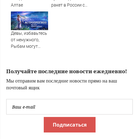
Алтае
ракет в России с
производством
"Пэтриотов"
Девы, избавьтесь
от ненужного,
Рыбам могут
прийти сны-
подсказки, а
Львам советуют
Получайте последние новости ежедневно!
быть лидером в
деле
Мы отправим вам последние новости прямо на ваш
почтовый ящик
Подписаться