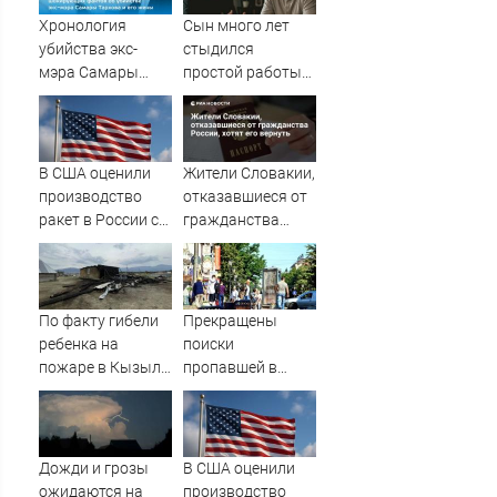
Хронология
Сын много лет
убийства экс-
стыдился
мэра Самары
простой работы
Виктора Тархова
отца, пока не
и его жены: шесть
узнал, ради чего
шокирующих
тот отказался от
фактов, новые
карьеры -
В США оценили
Жители Словакии,
подробности
история одной
производство
отказавшиеся от
семьи
ракет в России с
гражданства
производством
России, хотят его
"Пэтриотов"
вернуть
По факту гибели
Прекращены
ребенка на
поиски
пожаре в Кызыл-
пропавшей в
Таше возбуждено
Твери женщины
уголовное дело
Дожди и грозы
В США оценили
ожидаются на
производство