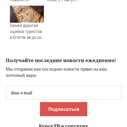
уровень жизни в
открылся приём
деревнях -
заявлений на 900
Новости на
бесплатных
Вести.ru
путёвок
Самая дорогая
ошибка туристов
в Египте: ее до сих
пор совершают
при
бронировании
Получайте последние новости ежедневно!
Мы отправим вам последние новости прямо на ваш
почтовый ящик
Подписаться
КурскТВ в соцсетях