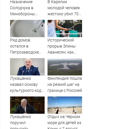
Назначение
В Карелии
Солодчука в
молодой человек
Минобороны
жестоко убил 70-
костромичи
летнего соседа
встретили с
гордостью
Ряд домов
Исторический
остался в
прорыв Элины
Петрозаводске
Аванесян: как
без горячей воды
теннисистка
стала надеждой
Армении
Лукашенко
Финляндия пошла
назвал основу
на резкий шаг на
культурного кода
границе с Россией
белорусов
Лукашенко
Отдых на Чёрном
поручил
море для детей из
повысить
Коми: с 7 августа