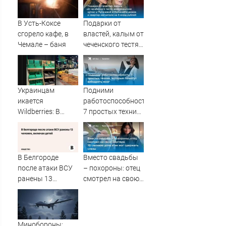
ответила Россия,
полный разбор
В Усть-Коксе
Подарки от
провала
сгорело кафе, в
властей, калым от
операции
Чемале – баня
чеченского тестя,
Украины от
американские
военкора Коца
хатки: у
Пугачевой и
Орбакайте домов
Украинцам
Подними
и квартир
икается
работоспособность:
насчитали на 3
Wildberries: В
7 простых техник,
млрд рублей
супермаркетах
которые помогут
начали пустеть
взбодрить мозг
полки » PolitCentr-
NEWS
В Белгороде
Вместо свадьбы
после атаки ВСУ
– похороны: отец
ранены 13
смотрел на свою
человек, включая
мертвую 16-
детей
летнюю дочь и не
мог сдержать
слезы
Минобороны: