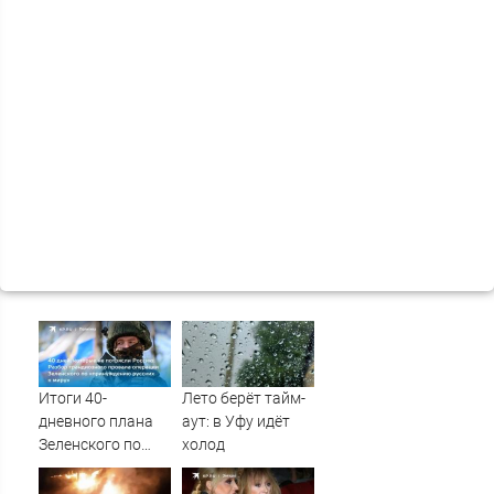
Итоги 40-
Лето берёт тайм-
дневного плана
аут: в Уфу идёт
Зеленского по
холод
принуждению к
миру: как