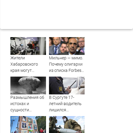
Жители
Мильнер — мимо.
Хабаровского
Почему олигархи
края могут
из списка Forbes
оформить вычет
сдают паспорта
за расходы на
РФ?
занятия спортом
Размышления об
В Сургуте 17-
истоках и
летний водитель
сущности
лишился
ядерного оружия
автомобиля
:: Издательство
после дрифта в
Русская Идея
центре города