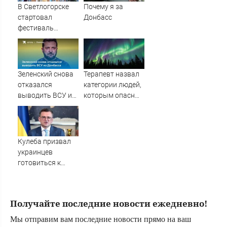
В Светлогорске
Почему я за
стартовал
Донбасс
фестиваль
современного
искусства «Море
внутри»
Зеленский снова
Терапевт назвал
отказался
категории людей,
выводить ВСУ из
которым опасны
Донбасса
магнитные бури
Кулеба призвал
украинцев
готовиться к
росту числа
нападений на них
в Польше -
Получайте последние новости ежедневно!
Новости на
Вести.ru
Мы отправим вам последние новости прямо на ваш