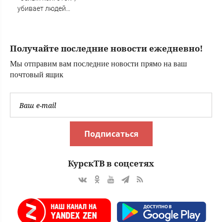
убивает людей
бактериями»:
Отшельник-«император»,
который пытался
Получайте последние новости ежедневно!
расстрелять из
автомата тещу,
Мы отправим вам последние новости прямо на ваш
получил 11 лет
почтовый ящик
колонии
Подписаться
КурскТВ в соцсетях