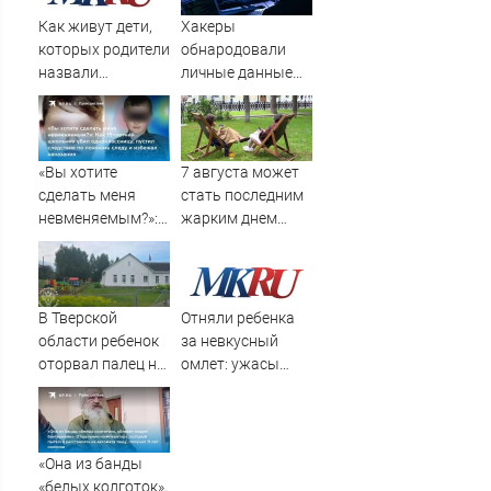
это инструмент
PrimaMedia.ru
Как живут дети,
Хакеры
первого
которых родители
обнародовали
массированного
назвали
личные данные
удара
диковинными
более 100 тысяч
именами?
британских
силовиков -
Новости на
«Вы хотите
7 августа может
Вести.ru
сделать меня
стать последним
невменяемым?»:
жарким днем
Как 15-летний
этого лета в
школьник убил
Москве - Новости
одноклассницу,
на Вести.ru
пустил следствие
В Тверской
Отняли ребенка
по ложному следу
области ребенок
за невкусный
и избежал
оторвал палец на
омлет: ужасы
наказания
площадке в
норвежской
детском саду
опеки
«Она из банды
«белых колготок»,