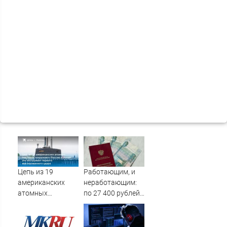
Цепь из 19
Работающим, и
американских
неработающим:
атомных
по 27 400 рублей
подлодок
вручат
«окружает»
пенсионерам в
Россию и Китай:
сентябре -