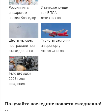
вернуть свои
русофобом
кровные
Россиянин с
Уничтожено еще
инфарктом
три БПЛА,
выжил благодаря
летевших на
приложению в
Москву
Шанхае
Шесть человек
Туристы застряли
пострадали при
в аэропорту
атаке дрона на
Антальи из-за
Ильский НПЗ
сбоев в
расписании
рейсов
Тело девушки
2008 года
рождения
подняли из реки
Великой в Пскове
Получайте последние новости ежедневно!