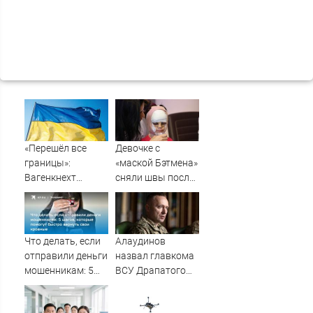
«Перешёл все
Девочке с
границы»:
«маской Бэтмена»
Вагенкнехт
сняли швы после
жёстко ответила
последней
послу Украины
операции
Что делать, если
Алаудинов
отправили деньги
назвал главкома
мошенникам: 5
ВСУ Драпатого
шагов, которые
страшнейшим
помогут быстро
националистом и