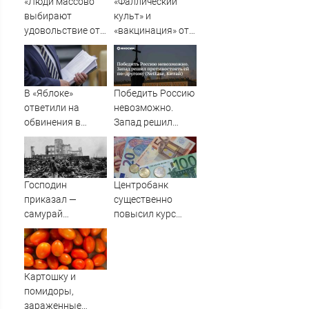
«Люди массово
«Фаллический
выбирают
культ» и
удовольствие от
«вакцинация» от
пропускания чего-
Грефа для
либо»
«дорогих
россиян»
В «Яблоке»
Победить Россию
ответили на
невозможно.
обвинения в
Запад решил
иностранном
противостоять ей
финансировании
по-другому
(NetEase, Китай)
Господин
Центробанк
приказал —
существенно
самурай
повысил курс
исполнил: почему
евро
японцы забыли,
кто сжег
Хиросиму
Картошку и
помидоры,
зараженные