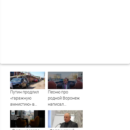
Путин продлил
Песню про
«гаражную
родной Воронеж
амнистию» в
написал
России до 1
музыкант Михаил
сентября 2031
Гребенщиков -
года
ВестиПК в
Воронеже