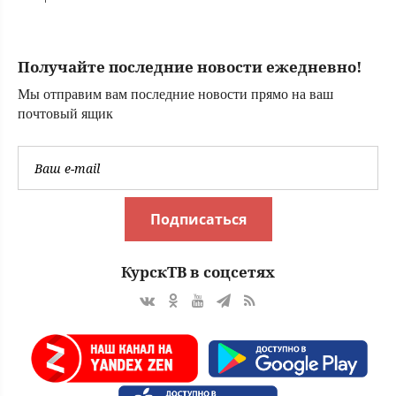
опасными
заболеваниями,
не пустили в
Получайте последние новости ежедневно!
Амурскую
область из Китая
Мы отправим вам последние новости прямо на ваш
(ФОТО)
почтовый ящик
Подписаться
КурскТВ в соцсетях